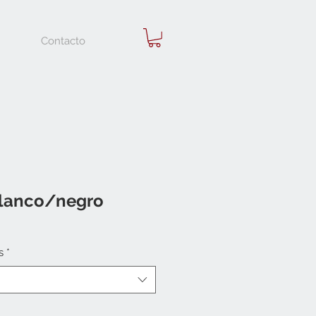
Contacto
blanco/negro
s
*