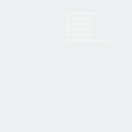
Contáctenos
55 7098 4800
55 7098 2152
55 7098 6954
55 7098 6934
ventas@laminados.mx