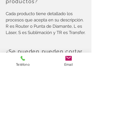
productos?
Cada producto tiene detallado los
procesos que acepta en su descripción.
R es Router o Punta de Diamante, L es
Láser, S es Sublimación y TR es Transfer.
¿Se pueden pueden cortar
las hojas de aluminio?
Teléfono
Email
El aluminio se puede vender tanto en
hoja completa como en tiras y/o
medidas especiales. Al hacer su pedido,
por favor índique a qué medida le
gustaría que se le hiciera su corte para
saber si es posible y si tiene costo
adicional.