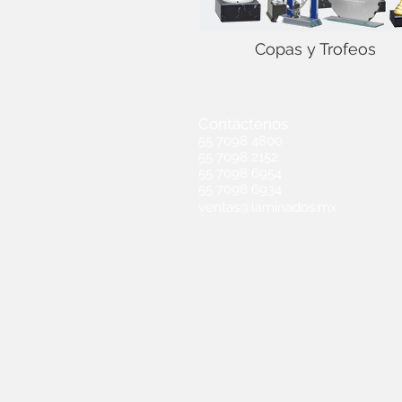
Copas y Trofeos
Contáctenos
55 7098 4800
55 7098 2152
55 7098 6954
55 7098 6934
ventas@laminados.mx