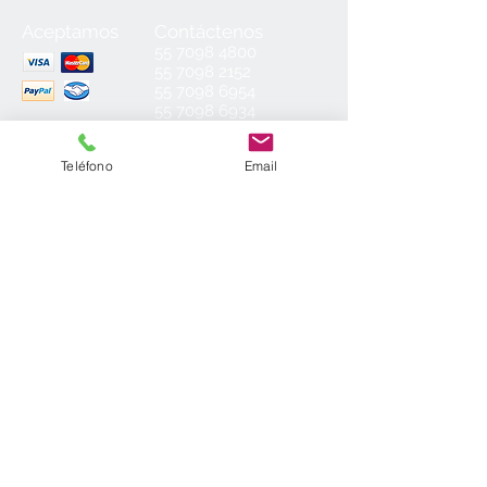
Aceptamos
Contáctenos
55
7098 4800
55 7098 2152
55 7098 6954
55 7098 6934
ventas@laminados.mx
Teléfono
Email
Condiciones de Venta
Preguntas más Frecuentes
Aviso de Privacidad
Sea el primero en conocer nuestras
novedades: