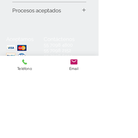
10040902 A. A. Acero jaspe (0.60 mm).
Procesos aceptados
Router y láser
Aceptamos
Contáctenos
55
7098 4800
55 7098 2152
55 7098 6954
55 7098 6934
ventas@laminados.mx
Teléfono
Email
Condiciones de Venta
Preguntas más Frecuentes
Aviso de Privacidad
Sea el primero en conocer nuestras
novedades: