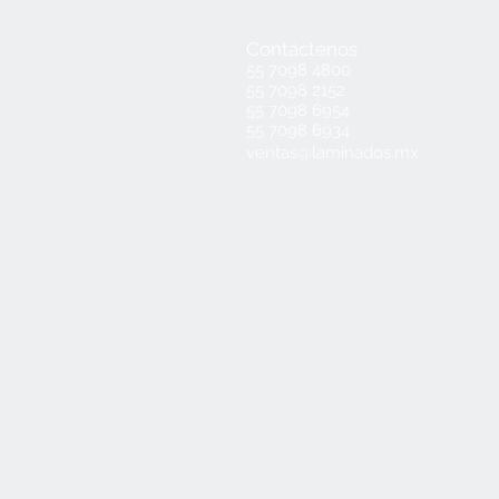
Contáctenos
55 7098 4800
55 7098 2152
55 7098 6954
55 7098 6934
ventas@laminados.mx