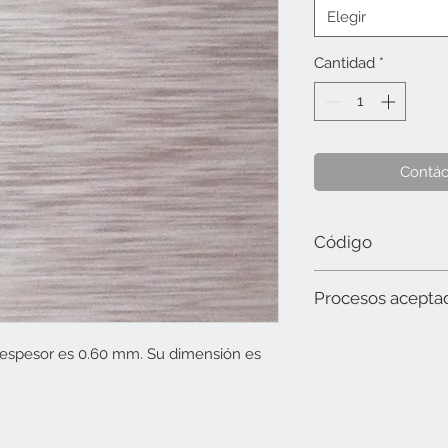
Elegir
Cantidad
*
Contác
Código
10040806 A.A. Plata c
Procesos acepta
Router, Láser y Transf
 espesor es 0.60 mm. Su dimensión es