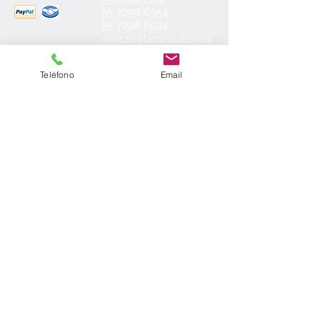
55 7098 6954
55 7098 6934
ventas@laminados.mx
Condiciones de Venta
Teléfono
Email
Preguntas más Frecuentes
Aviso de Privacidad
Sea el primero en conocer nuestras
novedades: