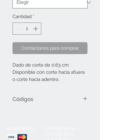
Cantidad
*
Contáctanos para comprar
Dado de corte de 0.63 cm. 
Disponible con corte hacia afuera 
o corte hacia adentro.
Códigos
11040104 (Dado exterior redondo 0.63
cm/1/4").
11040108 (Dado interior redondo 0.63
Aceptamos
Contáctenos
cm/1/4").
55
7098 4800
55 7098 2152