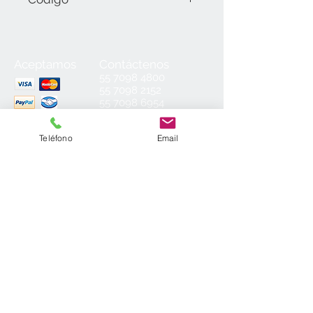
LMK-222744-01 LaserMark
Amarillo/Negro (1.30 mm).
Aceptamos
Contáctenos
55
7098 4800
55 7098 2152
55 7098 6954
55 7098 6934
ventas@laminados.mx
Teléfono
Email
Condiciones de Venta
Preguntas más Frecuentes
Aviso de Privacidad
Sea el primero en conocer nuestras
novedades: