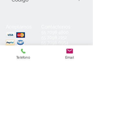
LMK-222205-01 Mattes Blanco/Azul
(1.30 mm).
Aceptamos
Contáctenos
55
7098 4800
55 7098 2152
55 7098 6954
55 7098 6934
ventas@laminados.mx
Teléfono
Email
Condiciones de Venta
Preguntas más Frecuentes
Aviso de Privacidad
Sea el primero en conocer nuestras
novedades: