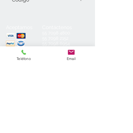
LMK-922334-01 LaserMark Plata
Cepillado/Negro (1.30 mm).
Aceptamos
Contáctenos
55
7098 4800
55 7098 2152
55 7098 6954
55 7098 6934
ventas@laminados.mx
Teléfono
Email
Condiciones de Venta
Preguntas más Frecuentes
Aviso de Privacidad
Sea el primero en conocer nuestras
novedades: