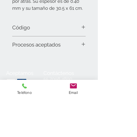
por atrás. Su espesor es de 0.40 
mm y su tamaño de 30.5 x 61 cm.
Código
10031609 Latonado negro brillante
Procesos aceptados
(30.5 x 61 cm).
Láser
Aceptamos
Contáctenos
55
7098 4800
55 7098 2152
55 7098 6954
Teléfono
Email
55 7098 6934
ventas@laminados.mx
Condiciones de Venta
Preguntas más Frecuentes
Aviso de Privacidad