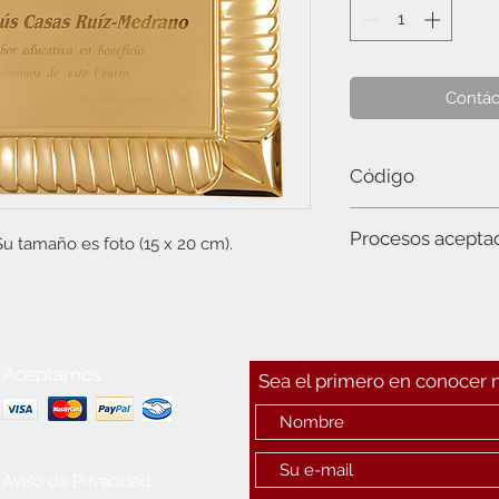
Contác
Código
805 Foto (15 x 20 cm).
Procesos acepta
u tamaño es foto (15 x 20 cm).
Láser
Aceptamos
Sea el primero en conocer
Aviso de Privacidad