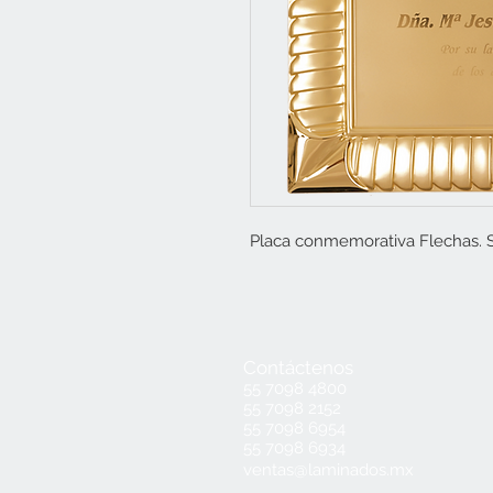
Placa conmemorativa Flechas. S
Contáctenos
55 7098 4800
55 7098 2152
55 7098 6954
55 7098 6934
ventas@laminados.mx