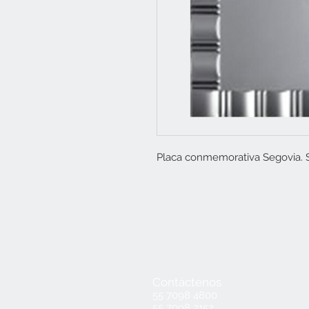
Placa conmemorativa Segovia. S
Contáctenos
55 7098 4800
55 7098 2152