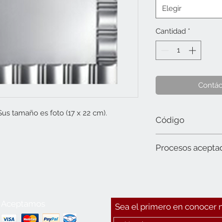
Elegir
Cantidad
*
Contác
us tamaño es foto (17 x 22 cm).
Código
1052 MS Foto (17 x 22 
Procesos acepta
Láser y sublimación
Aceptamos
Sea el primero en conocer