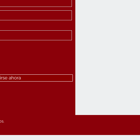
irse ahora
os.