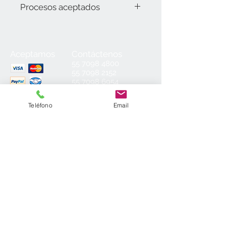
Procesos aceptados
Láser y sublimación
Aceptamos
Contáctenos
55
7098 4800
55 7098 2152
55 7098 6954
55 7098 6934
ventas@laminados.mx
Teléfono
Email
Condiciones de Venta
Preguntas más Frecuentes
Aviso de Privacidad
Sea el primero en conocer nuestras
novedades: