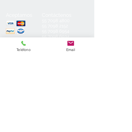
Aceptamos
Contáctenos
55
7098 4800
55 7098 2152
55 7098 6954
55 7098 6934
ventas@laminados.mx
Teléfono
Email
Condiciones de Venta
Preguntas más Frecuentes
Aviso de Privacidad
Sea el primero en conocer nuestras
novedades: