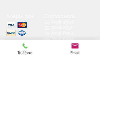
Aceptamos
Contáctenos
55
7098 4800
55 7098 2152
55 7098 6954
55 7098 6934
ventas@laminados.mx
Teléfono
Email
Condiciones de Venta
Preguntas más Frecuentes
Aviso de Privacidad
Sea el primero en conocer nuestras
novedades: