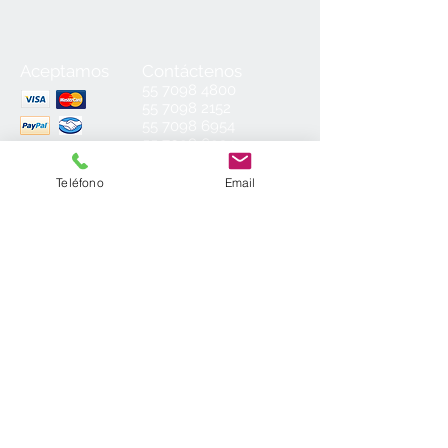
014.22.A Tamaño A (9 cm).
Aceptamos
Contáctenos
55
7098 4800
55 7098 2152
55 7098 6954
55 7098 6934
ventas@laminados.mx
Teléfono
Email
Condiciones de Venta
Preguntas más Frecuentes
Aviso de Privacidad
Sea el primero en conocer nuestras
novedades: