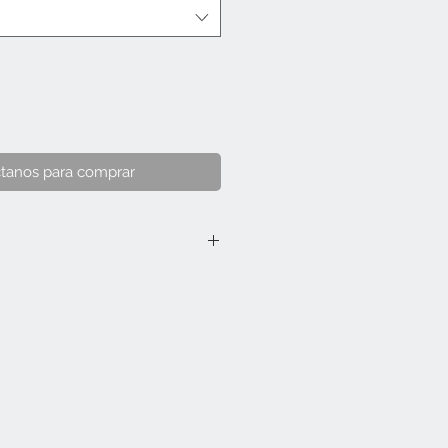
tanos para comprar
5 cm).
 cm).