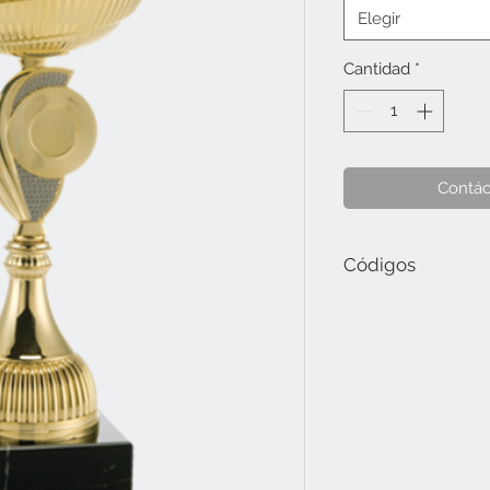
Elegir
Cantidad
*
Contác
Códigos
189.73.G Tamaño G (32.
189.73.H Tamaño H (34