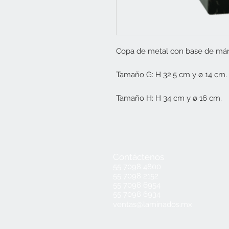
Copa de metal con base de már
Tamaño G: H 32.5 cm y ø 14 cm.
Tamaño H: H 34 cm y ø 16 cm.
Contáctenos
55 7098 4800
55 7098 2152
55 7098 6954
55 7098 6934
ventas@laminados.mx