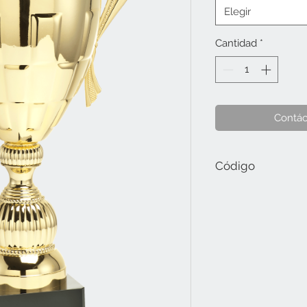
Elegir
Cantidad
*
Contác
Código
034.61.D Tamaño D (39