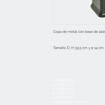
Copa de metal con base de plás
Tamaño D: H 39.5 cm y ø 14 cm.
Contáctenos
55 7098 4800
55 7098 2152
55 7098 6954
55 7098 6934
ventas@laminados.mx