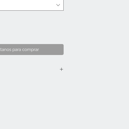
tanos para comprar
.5 cm).