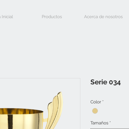
 Inicial
Productos
Acerca de nosotros
Serie 034
Color
*
Tamaños
*