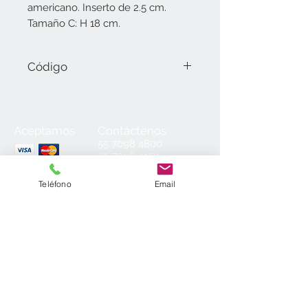
americano. Inserto de 2.5 cm.
Tamaño C: H 18 cm.
Código
035.01.C Tamaño C (18 cm).
Aceptamos
Contáctenos
55
7098 4800
55 7098 2152
55 7098 6954
55 7098 6934
Teléfono
Email
ventas@laminados.mx
Condiciones de Venta
Preguntas más Frecuentes
Aviso de Privacidad
Sea el primero en conocer nuestras