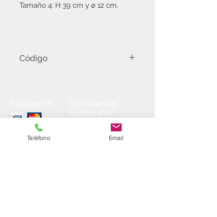
Tamaño 4: H 39 cm y ø 12 cm.
Código
1035-4 Tamaño 4 (39 cm).
Aceptamos
Contáctenos
55
7098 4800
55 7098 2152
55 7098 6954
Teléfono
Email
55 7098 6934
ventas@laminados.mx
Condiciones de Venta
Preguntas más Frecuentes
Aviso de Privacidad