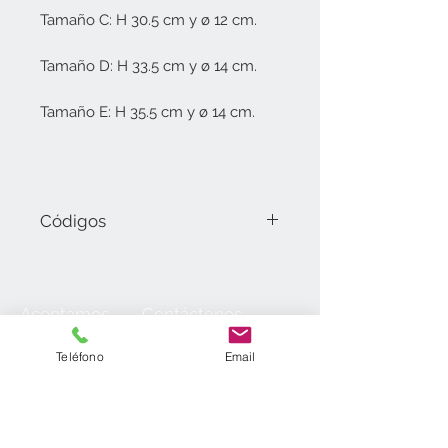
Tamaño C: H 30.5 cm y ø 12 cm.
Tamaño D: H 33.5 cm y ø 14 cm.
Tamaño E: H 35.5 cm y ø 14 cm.
Códigos
111.01.C Tamaño D (30.5 cm).
111.01.D Tamaño F (33.5 cm).
111.01.E Tamaño H (35.5 cm).
Aceptamos
Contáctenos
55
7098 4800
55 7098 2152
Teléfono
Email
55 7098 6954
55 7098 6934
ventas@laminados.mx