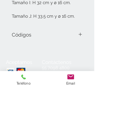
Tamaño I: H 32 cm y ø 16 cm.
Tamaño J: H 33.5 cm y ø 16 cm.
Códigos
118.70.H Tamaño H (31 cm).
118.70.I Tamaño I (32 cm).
118.70.J Tamaño J (33.5 cm).
Aceptamos
Contáctenos
55
7098 4800
55 7098 2152
55 7098 6954
Teléfono
Email
55 7098 6934
ventas@laminados.mx
Condiciones de Venta
Preguntas más Frecuentes
Aviso de Privacidad