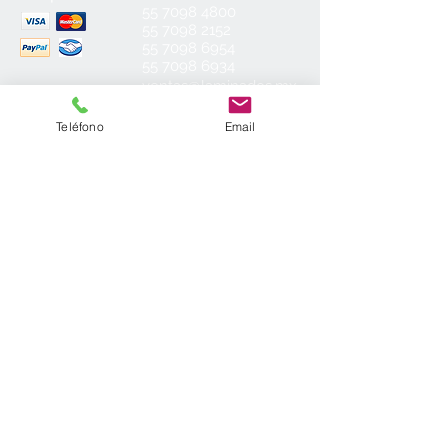
55
7098 4800
55 7098 2152
55 7098 6954
55 7098 6934
ventas@laminados.mx
Teléfono
Email
Condiciones de Venta
Preguntas más Frecuentes
Aviso de Privacidad
Sea el primero en conocer nuestras
novedades: