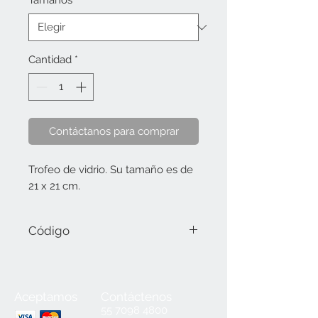
Tamaños
*
Cantidad
*
Contáctanos para comprar
Trofeo de vidrio. Su tamaño es de
21 x 21 cm.
Código
1358-0 Tamaño 0 (21 x 21 cm).
Aceptamos
Contáctenos
55
7098 4800