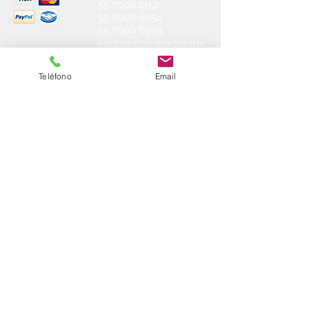
55 7098 2152
55 7098 6954
55 7098 6934
ventas@laminados.mx
Teléfono
Email
Condiciones de Venta
Preguntas más Frecuentes
Aviso de Privacidad
Sea el primero en conocer nuestras
novedades: