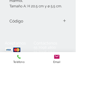
mármol.
Tamaño A: H 20.5 cm y ø 5.5 cm.
Código
184.01.A Tamaño A (20.5 cm).
Aceptamos
Contáctenos
55
7098 4800
55 7098 2152
55 7098 6954
55 7098 6934
Teléfono
Email
ventas@laminados.mx
Condiciones de Venta
Preguntas más Frecuentes
Aviso de Privacidad
Sea el primero en conocer nuestras