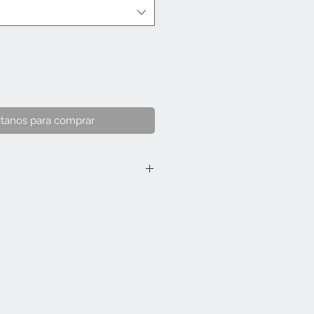
tanos para comprar
1 (34.5 cm).
2 (31 cm).
3 (25 cm).