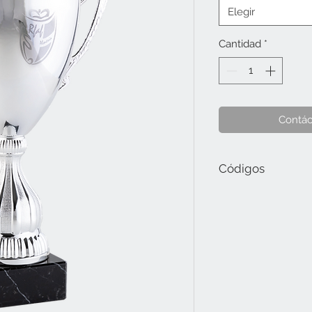
Elegir
Cantidad
*
Contác
Códigos
T04-03-2109.1 Tamaño 
T04-03-2109.2 Tamaño 
T04-03-2109.3 Tamaño 