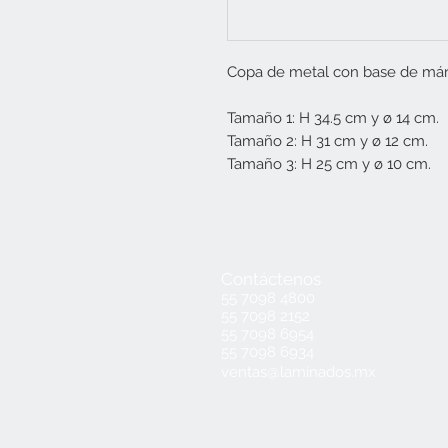
Copa de metal con base de má
Tamaño 1: H 34.5 cm y ø 14 cm.
Tamaño 2: H 31 cm y ø 12 cm.
Tamaño 3: H 25 cm y ø 10 cm.
Contáctenos
55 7098 4800
55 7098 2152
55 7098 6954
55 7098 6934
ventas@laminados.mx