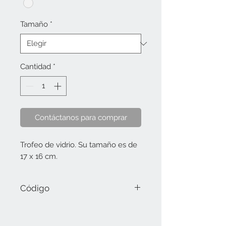
Tamaño
*
Cantidad
*
Contáctanos para comprar
Trofeo de vidrio. Su tamaño es de
17 x 16 cm.
Código
T04-05-2349.0 (17 cm).