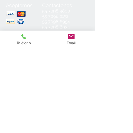
Aceptamos
Contáctenos
55
7098 4800
55 7098 2152
55 7098 6954
55 7098 6934
ventas@laminados.mx
Teléfono
Email
Condiciones de Venta
Preguntas más Frecuentes
Aviso de Privacidad
Sea el primero en conocer nuestras
novedades: