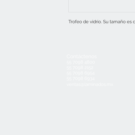
Trofeo de vidrio. Su tamaño es d
Contáctenos
55 7098 4800
55 7098 2152
55 7098 6954
55 7098 6934
ventas@laminados.mx