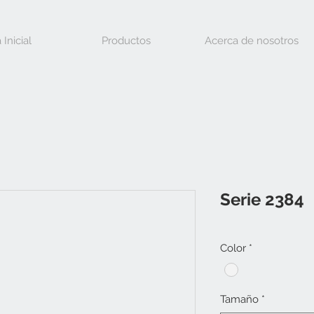
 Inicial
Productos
Acerca de nosotros
Serie 2384
Color
*
Tamaño
*