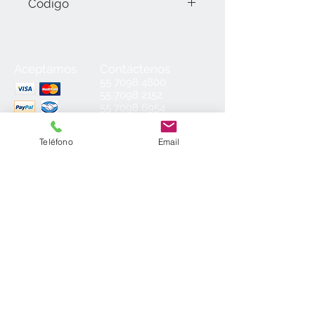
Código
T04-04-2204.2 (23.5 cm).
Aceptamos
Contáctenos
55
7098 4800
55 7098 2152
55 7098 6954
55 7098 6934
ventas@laminados.mx
Teléfono
Email
Condiciones de Venta
Preguntas más Frecuentes
Aviso de Privacidad
Sea el primero en conocer nuestras
novedades: