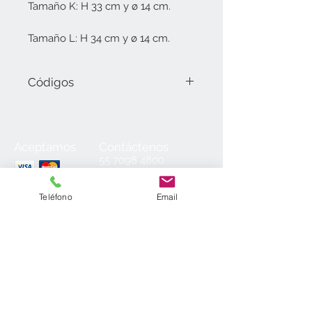
Tamaño K: H 33 cm y ø 14 cm.
Tamaño L: H 34 cm y ø 14 cm.
Códigos
280.73.J Tamaño J (31.5 cm).
280.73.K Tamaño K (33 cm).
280.73.L Tamaño L (34 cm).
Aceptamos
Contáctenos
55
7098 4800
55 7098 2152
55 7098 6954
Teléfono
Email
55 7098 6934
ventas@laminados.mx
Condiciones de Venta
Preguntas más Frecuentes
Aviso de Privacidad