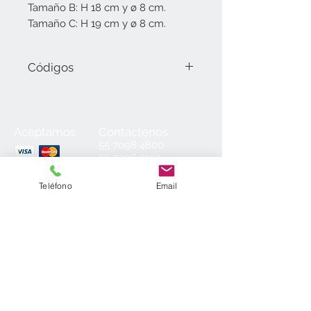
Tamaño B: H 18 cm y ø 8 cm.
Tamaño C: H 19 cm y ø 8 cm.
Códigos
337.01.A Tamaño A (17 cm).
337.01.B Tamaño B (18 cm).
337.01.C Tamaño C (19 cm).
Aceptamos
Contáctenos
55
7098 4800
55 7098 2152
55 7098 6954
55 7098 6934
Teléfono
Email
ventas@laminados.mx
Condiciones de Venta
Preguntas más Frecuentes
Aviso de Privacidad
Sea el primero en conocer nuestras