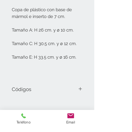
Copa de plástico con base de
mármol e inserto de 7 cm.
Tamaño A: H 26 cm. y ø 10 cm.
Tamaño C: H 30.5 cm. y ø 12 cm.
Tamaño E: H 33.5 cm. y ø 16 cm.
Códigos
407.01.A Tamaño A (26 cm).
407.01.C Tamaño C (30.5 cm).
407.01.E Tamaño E (33.5 cm).
Aceptamos
Contáctenos
55
7098 4800
Teléfono
Email
55 7098 2152