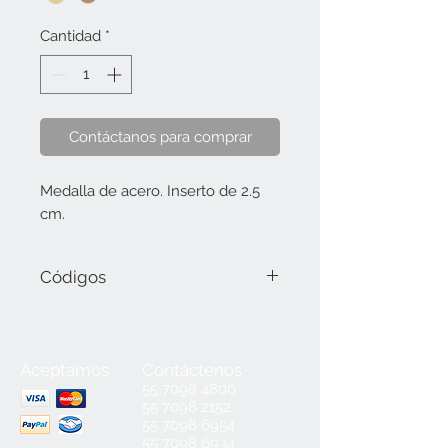
Cantidad
*
Contáctanos para comprar
Medalla de acero. Inserto de 2.5 
cm.
Códigos
D111.02.O ø 5 cm (oro).
D111.03.B ø 5 cm (bronce).
Aceptamos
Contáctenos
55
7098 4800
55 7098 2152
55 7098 6954
55 7098 6934