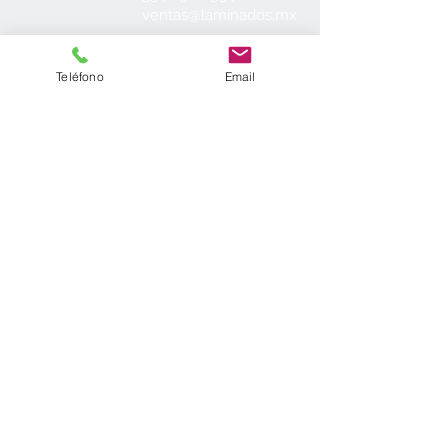
ventas@laminados.mx
Condiciones de Venta
Teléfono
Email
Preguntas más Frecuentes
Aviso de Privacidad
Sea el primero en conocer nuestras
novedades:
Suscribirse ahora