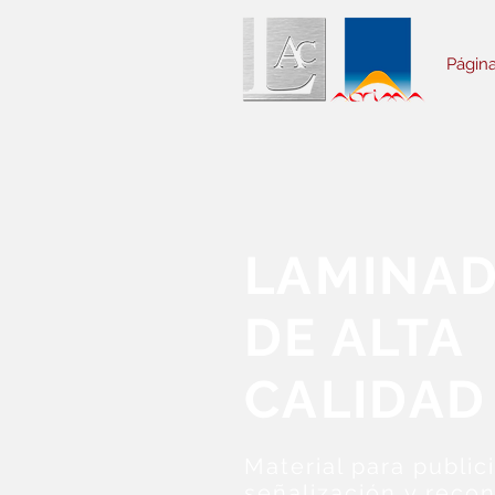
Página
LAMINA
DE ALTA
CALIDAD
Material para public
señalización
y reco