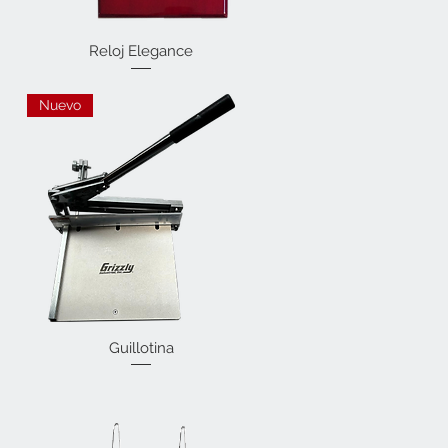
Reloj Elegance
Vista rápida
Nuevo
Vista rápida
Guillotina