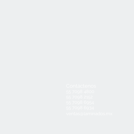
Contáctenos
55 7098 4800
55 7098 2152
55 7098 6954
55 7098 6934
ventas@laminados.mx