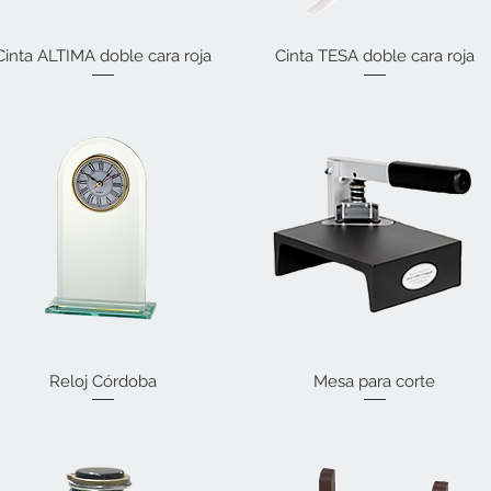
Cinta ALTIMA doble cara roja
Vista rápida
Cinta TESA doble cara roja
Vista rápida
Reloj Córdoba
Vista rápida
Mesa para corte
Vista rápida