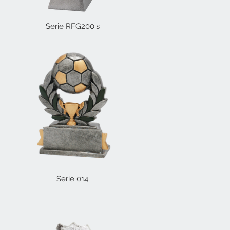
Serie RFG200's
Vista rápida
Vista rápida
Serie 014