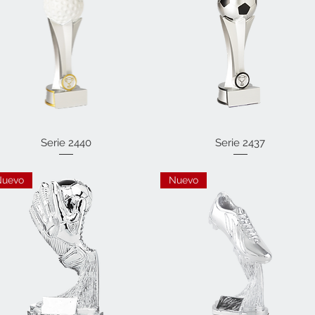
Vista rápida
Serie 2440
Vista rápida
Serie 2437
Nuevo
Nuevo