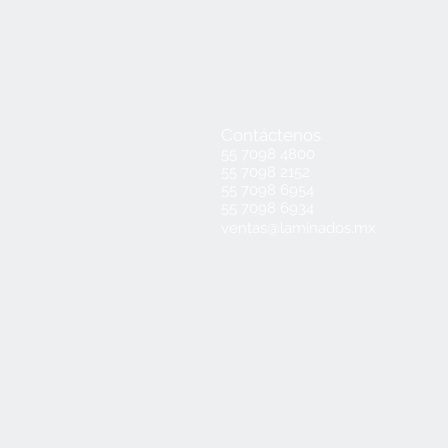
Contáctenos
55 7098 4800
55 7098 2152
55 7098 6954
55 7098 6934
ventas@laminados.mx